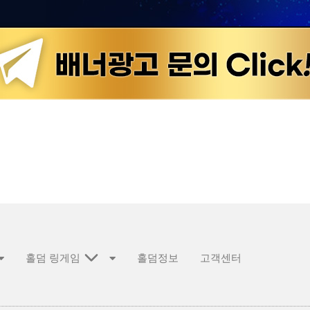
홀덤 링게임
홀덤정보
고객센터