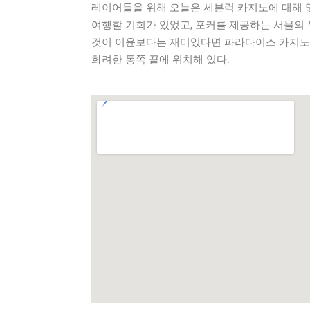
레이어들을 위해 오늘은 세븐럭 카지노에 대해 
여행할 기회가 있었고, 포커를 제공하는 서울의 
것이 이윤보다는 재미있다면 파라다이스 카지노 
화려한 동쪽 끝에 위치해 있다.