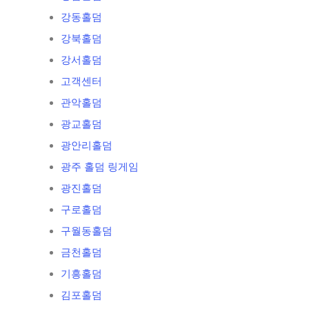
강동홀덤
강북홀덤
강서홀덤
고객센터
관악홀덤
광교홀덤
광안리홀덤
광주 홀덤 링게임
광진홀덤
구로홀덤
구월동홀덤
금천홀덤
기흥홀덤
김포홀덤