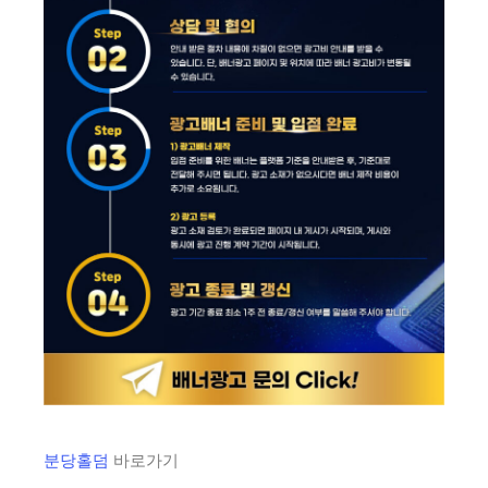
분당홀덤
바로가기