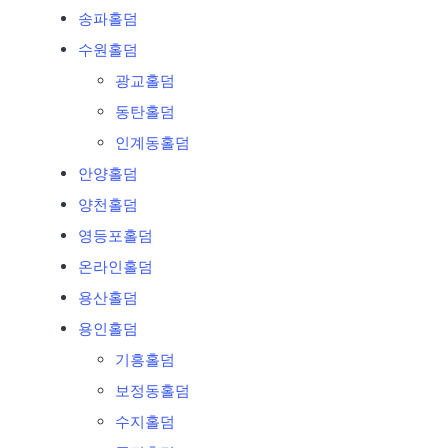
송파홀덤
수원홀덤
광교홀덤
동탄홀덤
인계동홀덤
안양홀덤
양천홀덤
영등포홀덤
온라인홀덤
용산홀덤
용인홀덤
기흥홀덤
보정동홀덤
수지홀덤