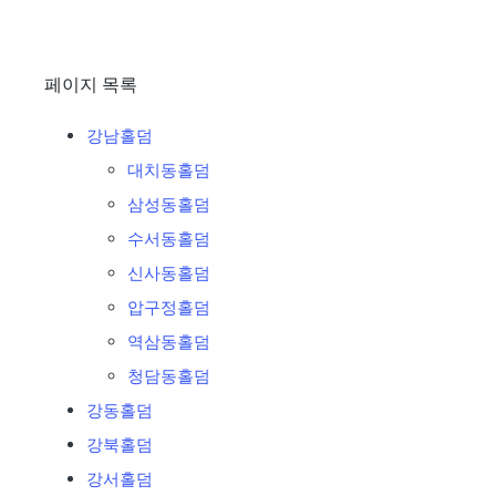
페이지 목록
강남홀덤
대치동홀덤
삼성동홀덤
수서동홀덤
신사동홀덤
압구정홀덤
역삼동홀덤
청담동홀덤
강동홀덤
강북홀덤
강서홀덤