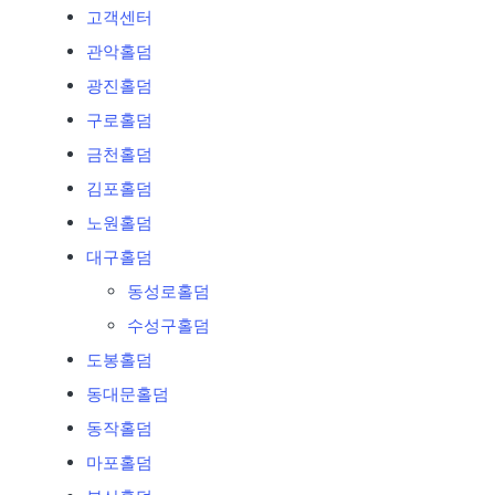
고객센터
관악홀덤
광진홀덤
구로홀덤
금천홀덤
김포홀덤
노원홀덤
대구홀덤
동성로홀덤
수성구홀덤
도봉홀덤
동대문홀덤
동작홀덤
마포홀덤