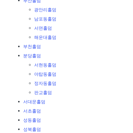
부산홀덤
광안리홀덤
남포동홀덤
서면홀덤
해운대홀덤
부천홀덤
분당홀덤
서현동홀덤
야탑동홀덤
정자동홀덤
판교홀덤
서대문홀덤
서초홀덤
성동홀덤
성북홀덤