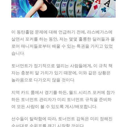
이 동탄홀덤 문제에 대해 언급하기 전에, 라스베가스에
살면서 포커를 하는 동안, 저는 몇몇 훌륭한 딜러들과 플
로어 매니저들로부터 배울 수 있는 특권을 가지고 있었
습니다.
토너먼트가 정기적으로 열리는 사람들에게, 이 규칙 책
자는 충분히 알 가치가 있기 때문에, 이와 같은 상황은
놀라움으로 다가오지 않을 것이다.
지역 카드 룸에서 경기를 하든, 월드 시리즈 포커에 참가
하든 토너먼트 관리자가 미리 토너먼트 규칙을 준비하
여 모든 사람이 볼 수 있도록 게시/배포합니다.
선수들이 탈락함에 따라, 토너먼트 감독은 미리 정해진
순서대로 순위표를 깨기 시작할 것이다.