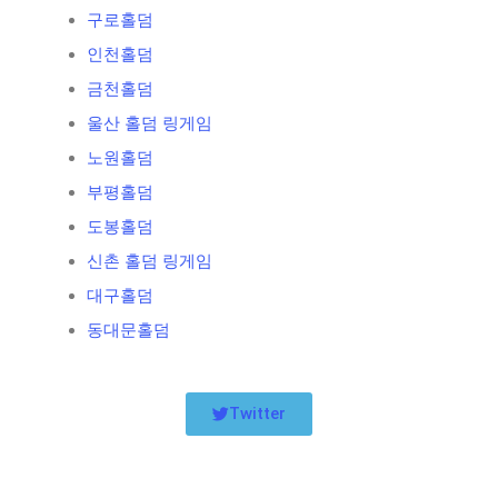
구로홀덤
인천홀덤
금천홀덤
울산 홀덤 링게임
노원홀덤
부평홀덤
도봉홀덤
신촌 홀덤 링게임
대구홀덤
동대문홀덤
Twitter