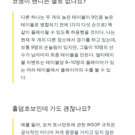
코쟁이 핸디는 별로 없나요?
다른 하나는 두 개의 늦은 테이블이 9인용 늦은
테이블로 병합되기 전에 (각각 다섯 손으로) 똑
같이 플레이될 수 있도록 허용했을 것이다. 나는
현재 두 개의 다른 장소에서 경기를 하고 있는데,
보통 9명의 손놀림이 있지만, 그들이 10명의 선
수가 남자마자 최종 테이블을 만든다. 멀티테이
블 이벤트는 테이블당 9~10명의 플레이어가 있
는 여러 테이블에서 플레이어의 수를 볼 수 있
다.
홀덤초보인데 가도 괜찮나요?
예를 들어, 포커 토너먼트에 관한 WSOP 규칙은
공식적인 미디어 자격 증명을 가지고 있지 않은