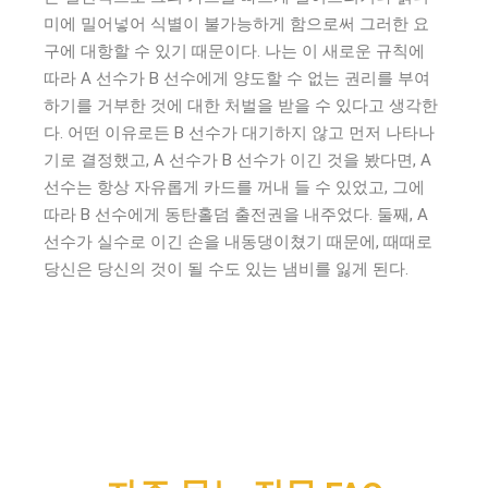
미에 밀어넣어 식별이 불가능하게 함으로써 그러한 요
구에 대항할 수 있기 때문이다. 나는 이 새로운 규칙에
따라 A 선수가 B 선수에게 양도할 수 없는 권리를 부여
하기를 거부한 것에 대한 처벌을 받을 수 있다고 생각한
다. 어떤 이유로든 B 선수가 대기하지 않고 먼저 나타나
기로 결정했고, A 선수가 B 선수가 이긴 것을 봤다면, A
선수는 항상 자유롭게 카드를 꺼내 들 수 있었고, 그에
따라 B 선수에게 동탄홀덤 출전권을 내주었다. 둘째, A
선수가 실수로 이긴 손을 내동댕이쳤기 때문에, 때때로
당신은 당신의 것이 될 수도 있는 냄비를 잃게 된다.