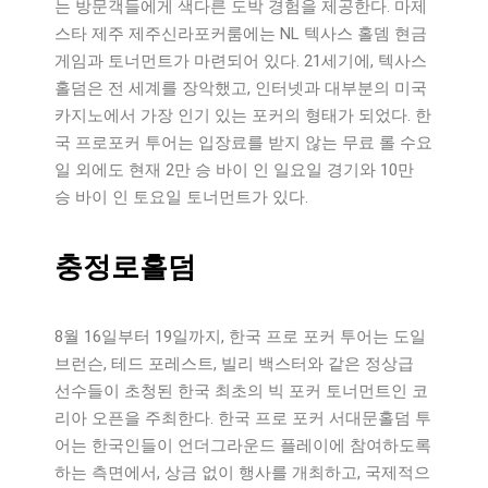
는 방문객들에게 색다른 도박 경험을 제공한다. 마제
스타 제주 제주신라포커룸에는 NL 텍사스 홀뎀 현금
게임과 토너먼트가 마련되어 있다. 21세기에, 텍사스
홀덤은 전 세계를 장악했고, 인터넷과 대부분의 미국
카지노에서 가장 인기 있는 포커의 형태가 되었다. 한
국 프로포커 투어는 입장료를 받지 않는 무료 롤 수요
일 외에도 현재 2만 승 바이 인 일요일 경기와 10만
승 바이 인 토요일 토너먼트가 있다.
충정로홀덤
8월 16일부터 19일까지, 한국 프로 포커 투어는 도일
브런슨, 테드 포레스트, 빌리 백스터와 같은 정상급
선수들이 초청된 한국 최초의 빅 포커 토너먼트인 코
리아 오픈을 주최한다. 한국 프로 포커 서대문홀덤 투
어는 한국인들이 언더그라운드 플레이에 참여하도록
하는 측면에서, 상금 없이 행사를 개최하고, 국제적으