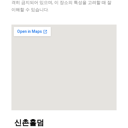
격히 금지되어 있으며, 이 장소의 특성을 고려할 때 잘
이해할 수 있습니다.
신촌홀덤