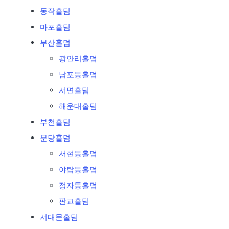
동작홀덤
마포홀덤
부산홀덤
광안리홀덤
남포동홀덤
서면홀덤
해운대홀덤
부천홀덤
분당홀덤
서현동홀덤
야탑동홀덤
정자동홀덤
판교홀덤
서대문홀덤