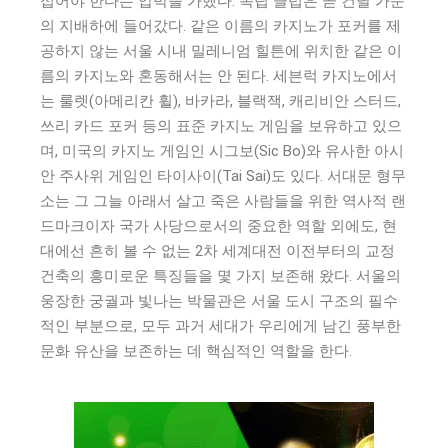
접어야 한다는 압박을 가했다. 독립 클럽은 곧 건달 가문
의 지배하에 들어갔다. 같은 이름의 카지노가 포커를 제
공하지 않는 서울 시내 밀레니엄 힐튼에 위치한 같은 이
름의 카지노와 혼동해서는 안 된다. 세븐럭 카지노에서
는 룰렛(아메리칸 휠), 바카라, 블랙잭, 캐리비안 스터드,
쓰리 카드 포커 등의 표준 카지노 게임을 보유하고 있으
며, 미국의 카지노 게임인 시그보(Sic Bo)와 유사한 아시
안 주사위 게임인 타이사이(Tai Sai)도 있다. 서대문 형무
소는 그 그늘 아래서 살고 죽은 사람들을 위한 역사적 랜
드마크이자 국가 사당으로서의 중요한 역할 외에도, 현
대에선 흔히 볼 수 없는 2차 세계대전 이전부터의 교정
건축의 흥미로운 특징들을 몇 가지 보존해 왔다. 서울의
웅장한 궁궐과 빛나는 박물관은 서울 도시 구조의 필수
적인 부분으로, 모두 과거 세대가 우리에게 남긴 풍부한
문화 유산을 보존하는 데 핵심적인 역할을 한다.