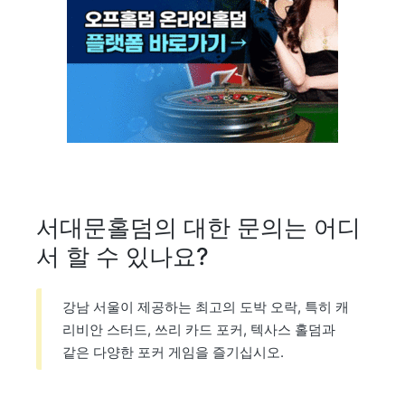
서대문홀덤의 대한 문의는 어디
서 할 수 있나요?
강남 서울이 제공하는 최고의 도박 오락, 특히 캐
리비안 스터드, 쓰리 카드 포커, 텍사스 홀덤과
같은 다양한 포커 게임을 즐기십시오.