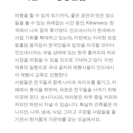
여행을 할 수 있게 되기까지, 좋은 공연과 멋진 장소
들을 볼 수 있는 유례없는 시간 동안, Kdramas는 한
국에서 나의 꿈의 휴가였다. 인도네시아가 한국에서
사업 기회를 확대하고 있는데, 이번에는 이러한 보정
동홀덤 움직임이 한국인들의 입맛을 자극할 것이다.
인도네시아는 과밀 상태에 있는 한국 홈커피와 커피
시장을 되찾을 수 있을 것으로 기대하고 있다. 이번
제휴의 일환으로 국내 굴지의 제빵사들이 인도네시
아 제빵사 교육도 진행한다.
사람들은 친구들과 함께 나이트 라이프를 즐기고, 카
페에서 휴식을 취하며, 새로운 친구들을 사귀기 위해
이곳에 온다. 보시다시피, 여러분은 하루 종일 커피와
커피만 하면서 지낼 수 있습니다. 확실히 건축물은 아
니지만, 나무, 냄새, 식당, 그리고 구경할 사람들을 즐
기면서 한가롭게 가운데를 걷는 모습에서요.