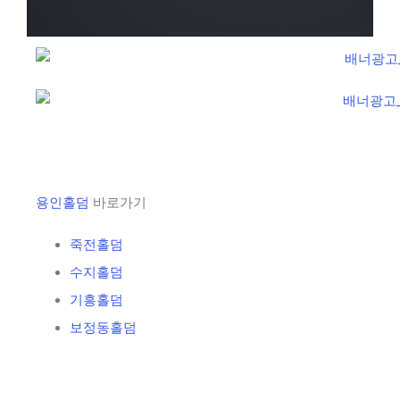
용인홀덤
바로가기
죽전홀덤
수지홀덤
기흥홀덤
보정동홀덤