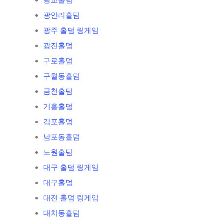
광안리홀덤
광주 홀덤 링게임
광진홀덤
구로홀덤
구월동홀덤
금천홀덤
기흥홀덤
김포홀덤
남포동홀덤
노원홀덤
대구 홀덤 링게임
대구홀덤
대전 홀덤 링게임
대치동홀덤