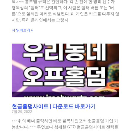
텍사스 홀드엠 규칙은 간단하다; 각 손 전에 한 명의 선수가
명목상의 “딜러”로 선택되고, 이 사람은 딜러 버튼 또는 “버
튼”으로 알려진 마커로 식별된다. 이 개인은 카드를 다루지 않
지만, 특히 온라인에서는 그렇지
더 읽어보기 »
현금홀덤사이트 | 다운로드 바로가기
7월 29, 2022
↑↑↑위의 배너 클릭하면 바로 블록체인포커 현금홀덤 가입 가
능합니다. ↑↑↑ 무엇보다 섬세한 GTO 현금홀덤사이트 전략을