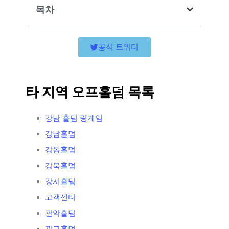
목차
공식 트위터
타 지역 오프홀덤 목록
강남 홀덤 링게임
강남홀덤
강동홀덤
강북홀덤
강서홀덤
고객센터
관악홀덤
광교홀덤