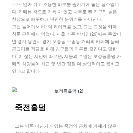
두개. 앉아 쉬고 조용한 하루를 즐기기에 좋은 장소입니
다. 카페는 책으로 가득 차 있고 나무로 된 가구와 높은
천장으로 따뜻하고 편안한 분위기를 자아낸다.
그는 들어가서 5개의 케이크를 샀고, 그는 그것을 카페
창문 근처에서 먹었다. 서울 거주 박지영(26)씨는 주말이
면 경기 용인시 경기 보종동 보종동 거리의 카페에 들러
콘크리트 정글을 피해 친구들과 하루를 즐긴다고 말한
다. 이 젊은 시민에 따르면, 서울의 수많은 보정동홀덤 카
페와 식당들이 최근 몇 년간 점점 더 상업적이고 붐비고
있다고 합니다.
죽전홀덤
그는 남쪽 어딘가에 있는 죽정역 근처에 카페가 많은