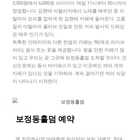
3,500원에서 6,000원 사이이다. 매일 11시부터 00시까지
영업합니다. 김현태 이탈리아에서 노래를 배우던 중 이
탈리아 요리를 접하게 된 김현태 카페에 들어온다. 고품
질의 이탈리아 올리브 오일로 만든 커피 발사믹 드레싱
은 매우 인기가 있다.
독특한 인테리어와 다른 컨셉의 카페는 책(에코 라이브
러리), 음식 또는 옷을 제공합니다. 찾을 만한 카페가 많
이 있고 우리는 곧 그곳에 보정동홀덤 도착할 것이다. 간
선도로에는 동서 바이패스가 있고 이곳에도 여러 개의
카페가 있다는 것을 기억하라. 계속 걸어가면 여러 식당
이 나타나기 시작한다.
보정동홀덤 예약
쭉 직진하시면 아래층에 일식당이 보일 거예요. 침대